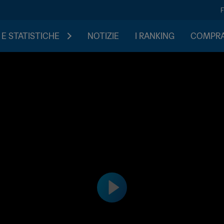
 E STATISTICHE
NOTIZIE
I RANKING
COMPRA 