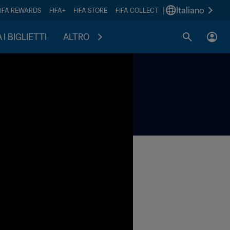
|
Italiano
FIFA REWARDS
FIFA+
FIFA STORE
FIFA COLLECT
I BIGLIETTI
ALTRO