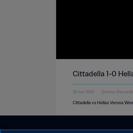
Cittadella 1-0 He
26 mar 2023
2minuto 31second
Cittadella vs Hellas Verona Wom