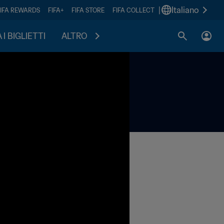
|
Italiano
FIFA REWARDS
FIFA+
FIFA STORE
FIFA COLLECT
I BIGLIETTI
ALTRO