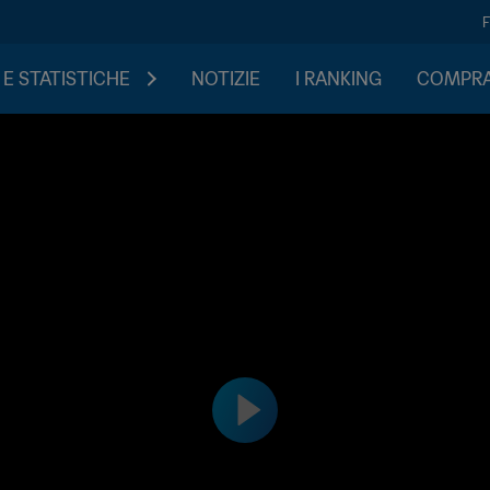
 E STATISTICHE
NOTIZIE
I RANKING
COMPRA 