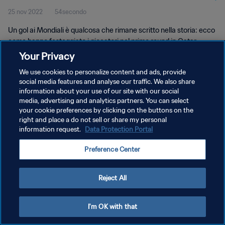
25 nov 2022
54secondo
Un gol ai Mondiali è qualcosa che rimane scritto nella storia: ecco
come hanno festeggiato i giocatori nel primo round in Qatar.
Your Privacy
We use cookies to personalize content and ads, provide
social media features and analyse our traffic. We also share
information about your use of our site with our social
media, advertising and analytics partners. You can select
PRIVACY POLICY
your cookie preferences by clicking on the buttons on the
right and place a do not sell or share my personal
TERMINI DI SERVIZIO
information request.
Data Protection Portal
GESTISCI LE TUE PREFERENZE PER I COOKIES
Preference Center
Copyright © 1994 - 2026 FIFA. Tutti i diritti riservati.
Reject All
I'm OK with that