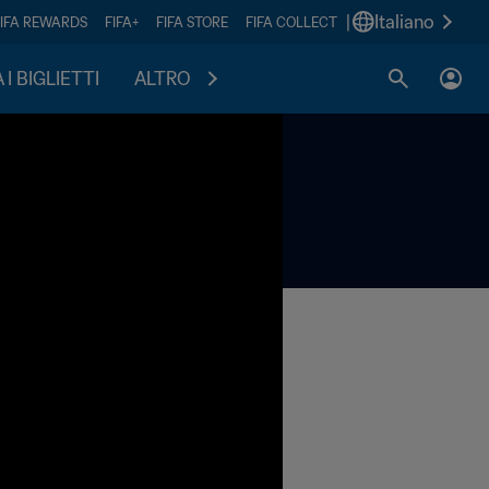
|
Italiano
FIFA REWARDS
FIFA+
FIFA STORE
FIFA COLLECT
I BIGLIETTI
ALTRO