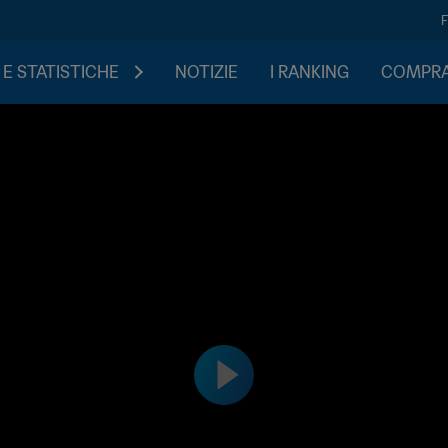
 E STATISTICHE
NOTIZIE
I RANKING
COMPRA 