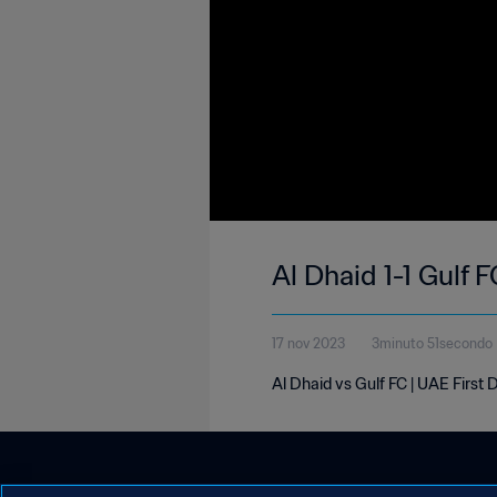
Al Dhaid 1-1 Gulf F
17 nov 2023
3minuto 51secondo
Al Dhaid vs Gulf FC | UAE First