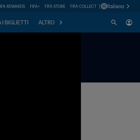
|
Italiano
FIFA REWARDS
FIFA+
FIFA STORE
FIFA COLLECT
I BIGLIETTI
ALTRO