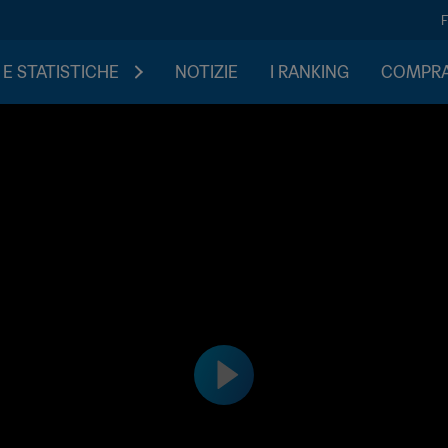
 E STATISTICHE
NOTIZIE
I RANKING
COMPRA 