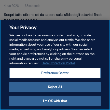
4 lug 2026
38secondo
Scopri tutto ciò che c'è da sapere sulla sfida degli ottavi di finale
tra Brasile e Norvegia.
Your Privacy
We use cookies to personalize content and ads, provide
social media features and analyse our traffic. We also share
information about your use of our site with our social
media, advertising and analytics partners. You can select
PRIVACY POLICY
your cookie preferences by clicking on the buttons on the
right and place a do not sell or share my personal
TERMINI DI SERVIZIO
information request.
Data Protection Portal
GESTISCI LE TUE PREFERENZE PER I COOKIES
Preference Center
Copyright © 1994 - 2026 FIFA. Tutti i diritti riservati.
Reject All
I'm OK with that