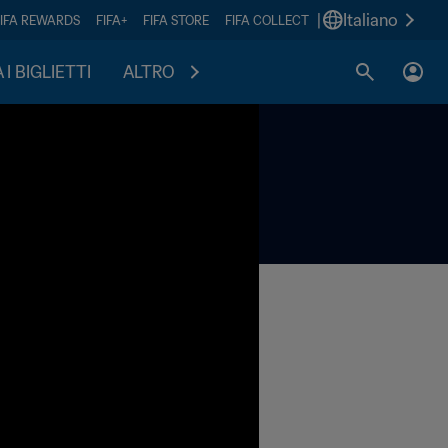
|
Italiano
FIFA REWARDS
FIFA+
FIFA STORE
FIFA COLLECT
I BIGLIETTI
ALTRO