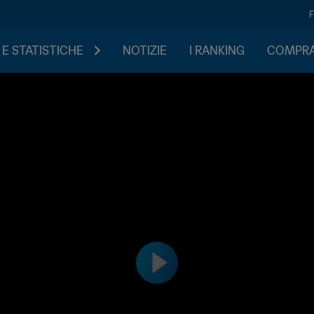
 E STATISTICHE
NOTIZIE
I RANKING
COMPRA 