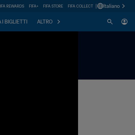
|
Italiano
FIFA REWARDS
FIFA+
FIFA STORE
FIFA COLLECT
I BIGLIETTI
ALTRO