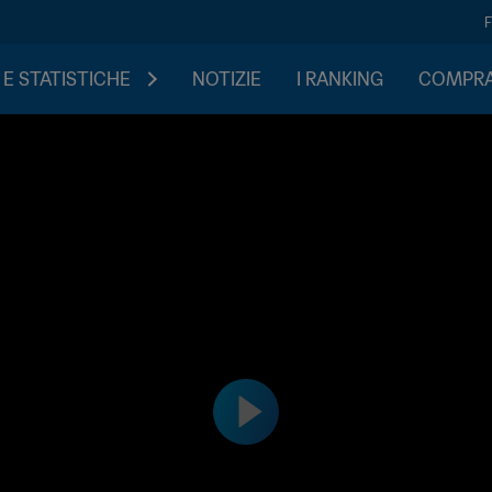
 E STATISTICHE
NOTIZIE
I RANKING
COMPRA 