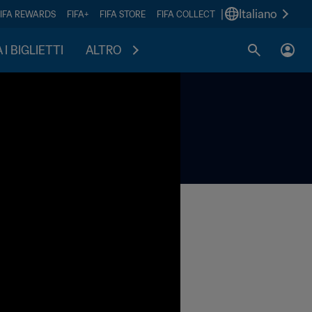
|
Italiano
FIFA REWARDS
FIFA+
FIFA STORE
FIFA COLLECT
I BIGLIETTI
ALTRO