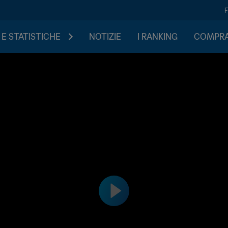
 E STATISTICHE
NOTIZIE
I RANKING
COMPRA 