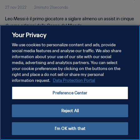
27 nov 2022
2minuto 21secondo
Leo Messi è il primo giocatore a siglare almeno un assist in cinque
diverse edizioni della Coppa del Mondo.
Your Privacy
We use cookies to personalize content and ads, provide
social media features and analyse our traffic. We also share
information about your use of our site with our social
media, advertising and analytics partners. You can select
PRIVACY POLICY
your cookie preferences by clicking on the buttons on the
right and place a do not sell or share my personal
TERMINI DI SERVIZIO
information request.
Data Protection Portal
GESTISCI LE TUE PREFERENZE PER I COOKIES
Preference Center
Copyright © 1994 - 2026 FIFA. Tutti i diritti riservati.
Reject All
I'm OK with that