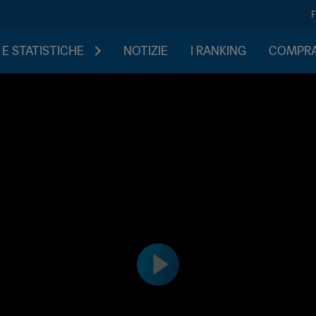
 E STATISTICHE
NOTIZIE
I RANKING
COMPRA 