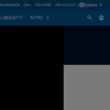
|
Italiano
FIFA REWARDS
FIFA+
FIFA STORE
FIFA COLLECT
I BIGLIETTI
ALTRO