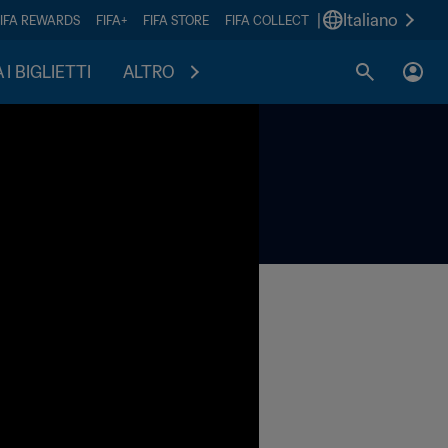
|
Italiano
FIFA REWARDS
FIFA+
FIFA STORE
FIFA COLLECT
I BIGLIETTI
ALTRO