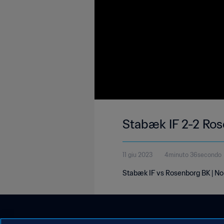
Stabæk IF 2-2 Ros
11 giu 2023
4minuto 36secondo
Stabæk IF vs Rosenborg BK | Nor