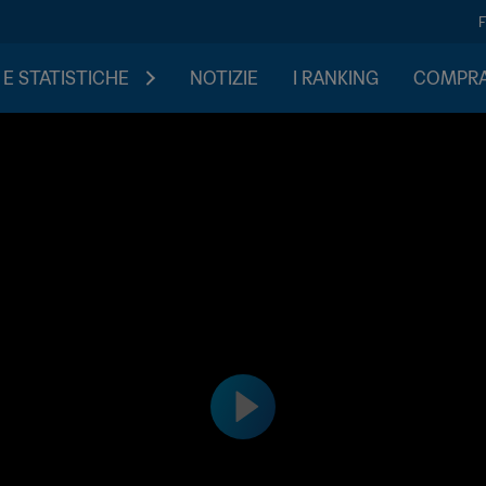
 E STATISTICHE
NOTIZIE
I RANKING
COMPRA 