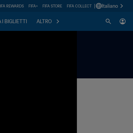
|
Italiano
FIFA REWARDS
FIFA+
FIFA STORE
FIFA COLLECT
I BIGLIETTI
ALTRO