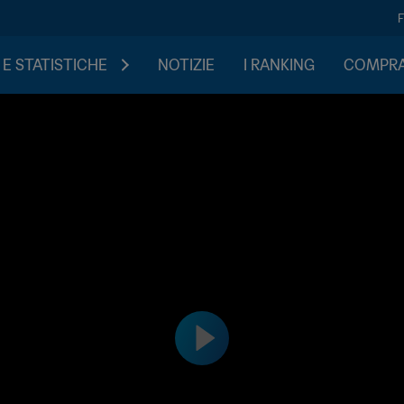
 E STATISTICHE
NOTIZIE
I RANKING
COMPRA 