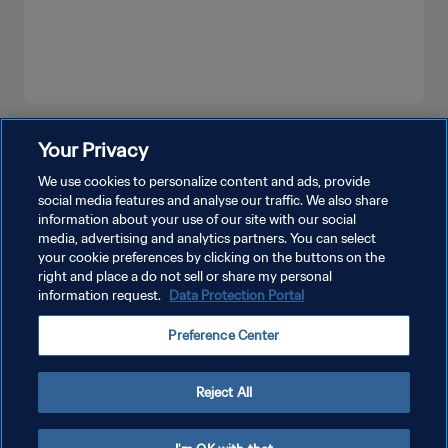
MOSTRA DI PIÙ
Your Privacy
We use cookies to personalize content and ads, provide
social media features and analyse our traffic. We also share
information about your use of our site with our social
media, advertising and analytics partners. You can select
your cookie preferences by clicking on the buttons on the
right and place a do not sell or share my personal
information request.
Data Protection Portal
PRIVACY POLICY
Preference Center
TERMINI DI SERVIZIO
GESTISCI LE TUE PREFERENZE PER I COOKIES
Reject All
Copyright © 1994 - 2026 FIFA. Tutti i diritti riservati.