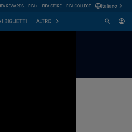
|
Italiano
FIFA REWARDS
FIFA+
FIFA STORE
FIFA COLLECT
I BIGLIETTI
ALTRO