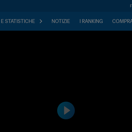
 E STATISTICHE
NOTIZIE
I RANKING
COMPRA 