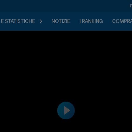
 E STATISTICHE
NOTIZIE
I RANKING
COMPRA 