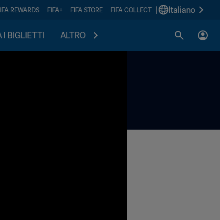
|
Italiano
FIFA REWARDS
FIFA+
FIFA STORE
FIFA COLLECT
I BIGLIETTI
ALTRO