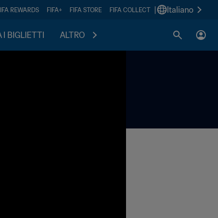
|
Italiano
FIFA REWARDS
FIFA+
FIFA STORE
FIFA COLLECT
I BIGLIETTI
ALTRO