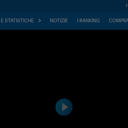
 E STATISTICHE
NOTIZIE
I RANKING
COMPRA 