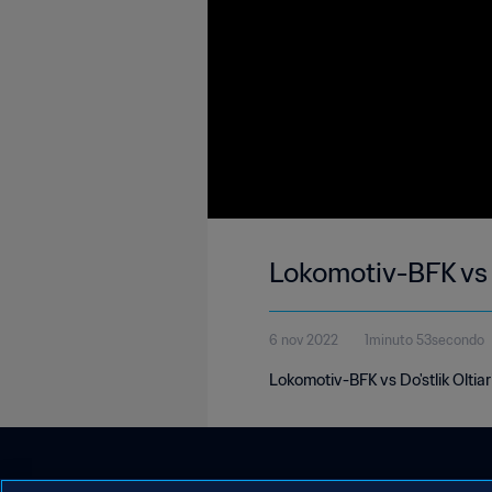
Lokomotiv-BFK vs D
6 nov 2022
1minuto 53secondo
Lokomotiv-BFK vs Do'stlik Oltia