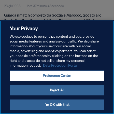
23 giu 1998
1ora 37minuto 48secondo
Guarda il match completo tra Scozia e Marocco, giocato allo
Stade Geoffroy Guichard di Saint-Etienne, martedì 23 giugno
1998.
Your Privacy
We use cookies to personalize content and ads, provide
social media features and analyse our traffic. We also share
information about your use of our site with our social
media, advertising and analytics partners. You can select
your cookie preferences by clicking on the buttons on the
right and place a do not sell or share my personal
PRIVACY POLICY
information request.
Data Protection Portal
TERMINI DI SERVIZIO
Preference Center
GESTISCI LE TUE PREFERENZE PER I COOKIES
Copyright © 1994 - 2026 FIFA. Tutti i diritti riservati.
Reject All
I'm OK with that