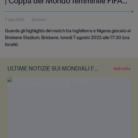
| Coppa del Mondo femminile FIFA
Australia & Nuova Zelanda 2023 |
7 ago 2023
2minuto
Highlights
Guarda gli highlights del match tra Inghilterra e Nigeria giocato al
Brisbane Stadium, Brisbane, lunedì 7 agosto 2023 alle 17:30 (ora
locale).
ULTIME NOTIZIE SUI MONDIALI FE
Vedi tutto
MMINILI