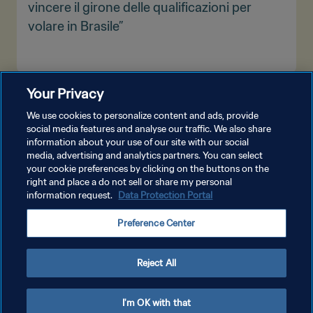
vincere il girone delle qualificazioni per
volare in Brasile”
Your Privacy
MOSTRA DI PIÙ
We use cookies to personalize content and ads, provide
social media features and analyse our traffic. We also share
information about your use of our site with our social
media, advertising and analytics partners. You can select
your cookie preferences by clicking on the buttons on the
right and place a do not sell or share my personal
information request.
Data Protection Portal
PRIVACY POLICY
Preference Center
TERMINI DI SERVIZIO
GESTISCI LE TUE PREFERENZE PER I COOKIES
Reject All
Copyright © 1994 - 2026 FIFA. Tutti i diritti riservati.
I'm OK with that