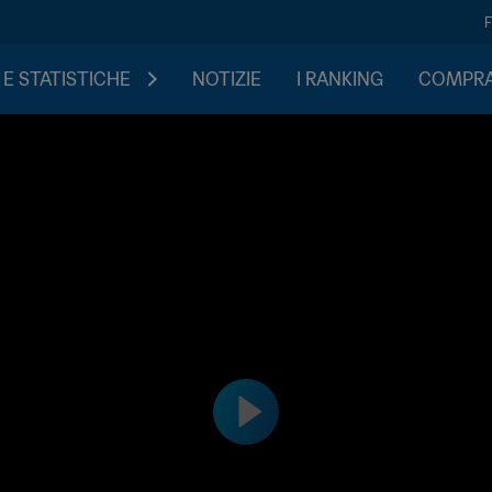
 E STATISTICHE
NOTIZIE
I RANKING
COMPRA 