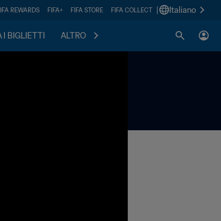
|
Italiano
FIFA REWARDS
FIFA+
FIFA STORE
FIFA COLLECT
I BIGLIETTI
ALTRO