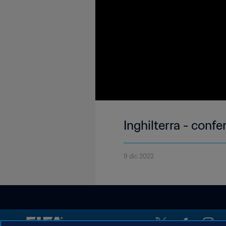
Inghilterra - confe
9 dic 2022