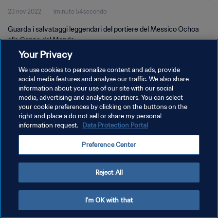
23 nov 2022
1minuto 54secondo
Guarda i salvataggi leggendari del portiere del Messico Ochoa
alla Coppa del Mondo
Your Privacy
We use cookies to personalize content and ads, provide
social media features and analyse our traffic. We also share
information about your use of our site with our social
media, advertising and analytics partners. You can select
PRIVACY POLICY
your cookie preferences by clicking on the buttons on the
right and place a do not sell or share my personal
TERMINI DI SERVIZIO
information request.
Data Protection Portal
GESTISCI LE TUE PREFERENZE PER I COOKIES
Preference Center
Copyright © 1994 - 2026 FIFA. Tutti i diritti riservati.
Reject All
I'm OK with that