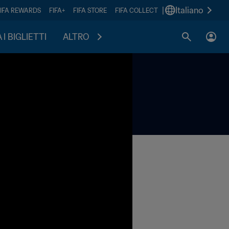
|
Italiano
FIFA REWARDS
FIFA+
FIFA STORE
FIFA COLLECT
I BIGLIETTI
ALTRO