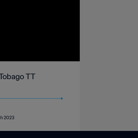
d Tobago TT
rch 2023