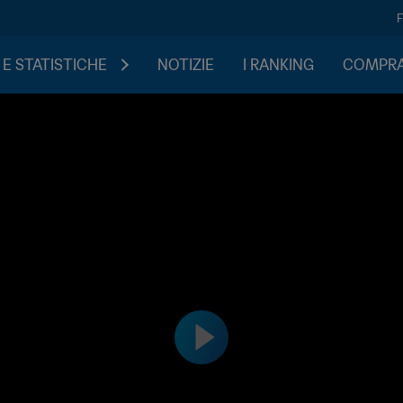
 E STATISTICHE
NOTIZIE
I RANKING
COMPRA 