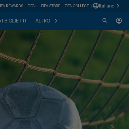
|
Italiano
FIFA REWARDS
FIFA+
FIFA STORE
FIFA COLLECT
I BIGLIETTI
ALTRO