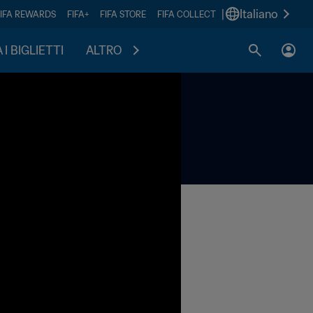
|
Italiano
FIFA REWARDS
FIFA+
FIFA STORE
FIFA COLLECT
I BIGLIETTI
ALTRO