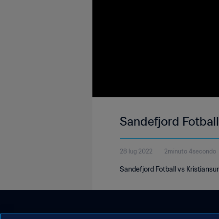
Sandefjord Fotball
28 lug 2022
2minuto 4secondo
Sandefjord Fotball vs Kristiansu