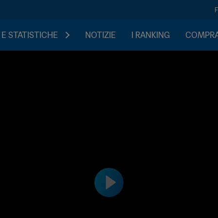
 E STATISTICHE
NOTIZIE
I RANKING
COMPRA 