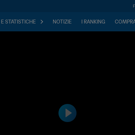
 E STATISTICHE
NOTIZIE
I RANKING
COMPRA 