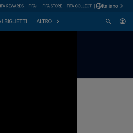
|
Italiano
FIFA REWARDS
FIFA+
FIFA STORE
FIFA COLLECT
I BIGLIETTI
ALTRO