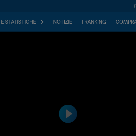
 E STATISTICHE
NOTIZIE
I RANKING
COMPRA 