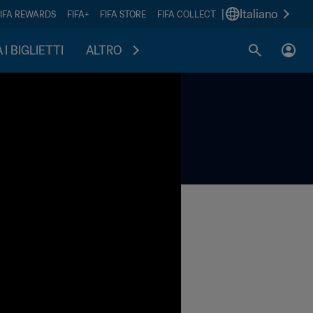
|
Italiano
FIFA REWARDS
FIFA+
FIFA STORE
FIFA COLLECT
I BIGLIETTI
ALTRO