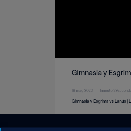
Gimnasia y Esgrima
16 mag 2023
1minuto 29second
Gimnasia y Esgrima vs Lanús | L