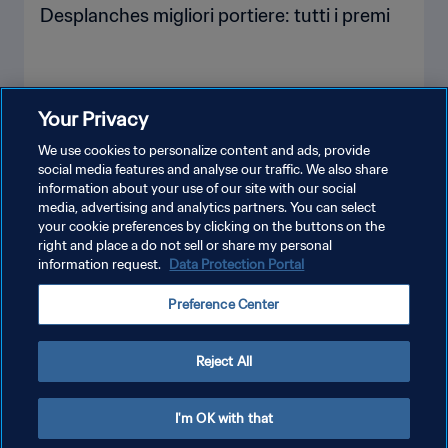
Desplanches migliori portiere: tutti i premi
Your Privacy
MOSTRA DI PIÙ
We use cookies to personalize content and ads, provide
social media features and analyse our traffic. We also share
information about your use of our site with our social
media, advertising and analytics partners. You can select
your cookie preferences by clicking on the buttons on the
right and place a do not sell or share my personal
information request.
Data Protection Portal
PRIVACY POLICY
Preference Center
TERMINI DI SERVIZIO
GESTISCI LE TUE PREFERENZE PER I COOKIES
Reject All
Copyright © 1994 - 2026 FIFA. Tutti i diritti riservati.
I'm OK with that