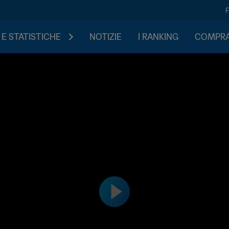
 E STATISTICHE
NOTIZIE
I RANKING
COMPRA 