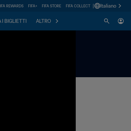
|
Italiano
FIFA REWARDS
FIFA+
FIFA STORE
FIFA COLLECT
I BIGLIETTI
ALTRO