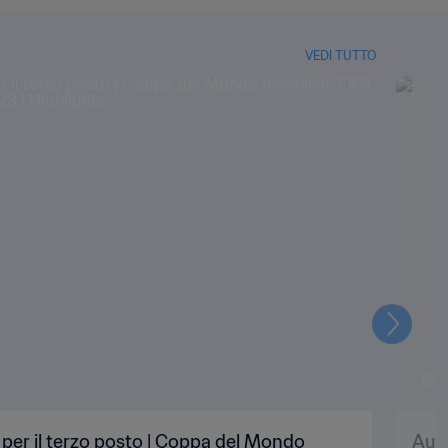
VEDI TUTTO
Prossi
le per il terzo posto | Coppa del Mondo
Aust