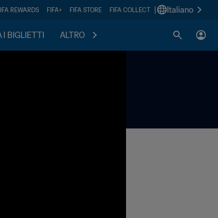
|
Italiano
FIFA REWARDS
FIFA+
FIFA STORE
FIFA COLLECT
I BIGLIETTI
ALTRO