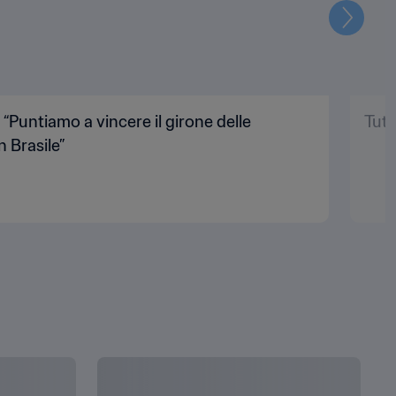
Prossi
 “Puntiamo a vincere il girone delle
Tutt
n Brasile”
VEDI TUTTO