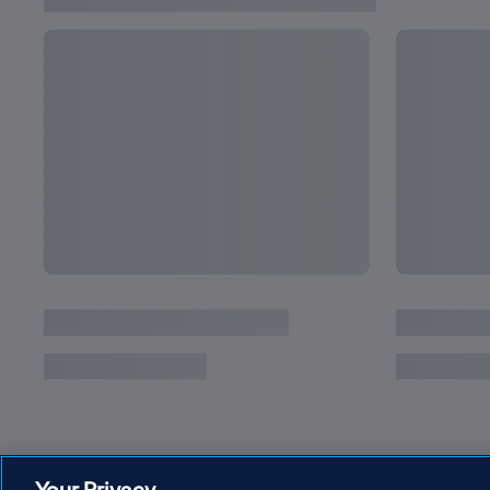
SEGUI IL CONTO ALLA ROVESCIA
Countdown per i Mondiali femminili: manca 1 
Your Privacy