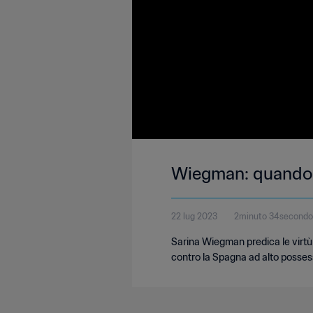
Wiegman: quando c
22 lug 2023
2minuto 34secondo
Sarina Wiegman predica le virtù 
contro la Spagna ad alto posses