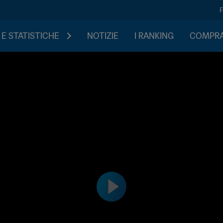
 E STATISTICHE
NOTIZIE
I RANKING
COMPRA 