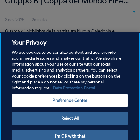
Gruppo B | Coppa del Mondo FIFA
Under 17 Qatar 2025 | Highlights
3 nov 2025
2minuto
Guarda gli highlights della partita tra Nuova Caledonia e
Portogallo, giocata all'Aspire Zone di Doha, lunedì 3 novembre alle
Your Privacy
18:15 (ora locale).
We use cookies to personalize content and ads, provide
social media features and analyse our traffic. We also share
information about your use of our site with our social
media, advertising and analytics partners. You can select
your cookie preferences by clicking on the buttons on the
right and place a do not sell or share my personal
information request.
Data Protection Portal
PRIVACY POLICY
Preference Center
TERMINI DI SERVIZIO
GESTISCI LE TUE PREFERENZE PER I COOKIES
Reject All
Copyright © 1994 - 2026 FIFA. Tutti i diritti riservati.
I'm OK with that