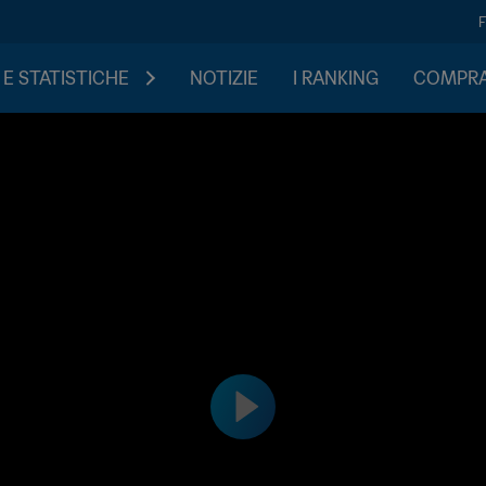
 E STATISTICHE
NOTIZIE
I RANKING
COMPRA 