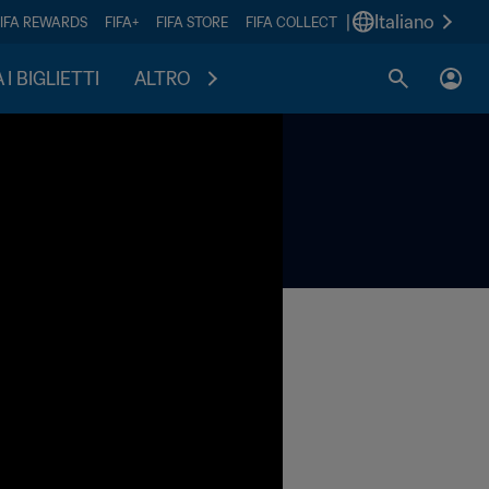
|
Italiano
FIFA REWARDS
FIFA+
FIFA STORE
FIFA COLLECT
I BIGLIETTI
ALTRO