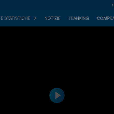
 E STATISTICHE
NOTIZIE
I RANKING
COMPRA 