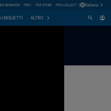
|
Italiano
FIFA REWARDS
FIFA+
FIFA STORE
FIFA COLLECT
I BIGLIETTI
ALTRO