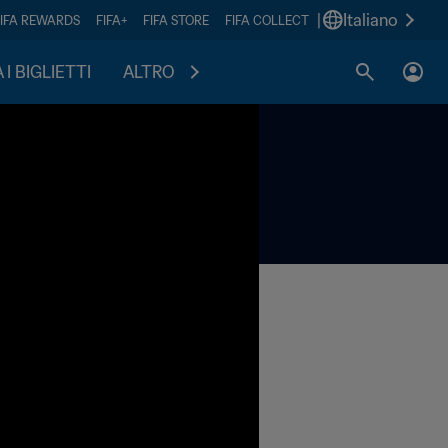
|
Italiano
FIFA REWARDS
FIFA+
FIFA STORE
FIFA COLLECT
I BIGLIETTI
ALTRO