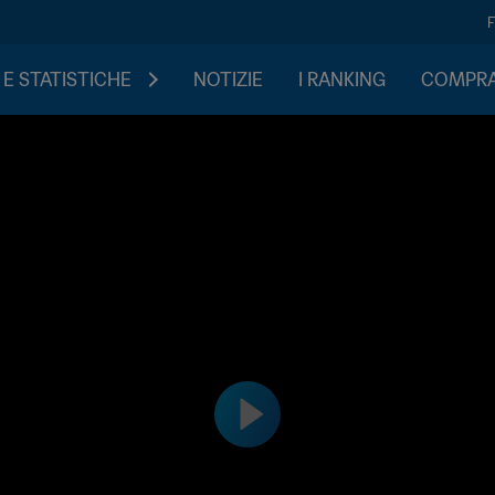
 E STATISTICHE
NOTIZIE
I RANKING
COMPRA 