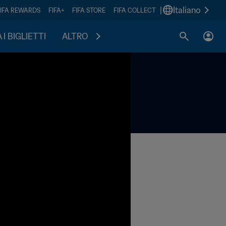
|
Italiano
FIFA REWARDS
FIFA+
FIFA STORE
FIFA COLLECT
I BIGLIETTI
ALTRO