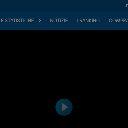
 E STATISTICHE
NOTIZIE
I RANKING
COMPRA 