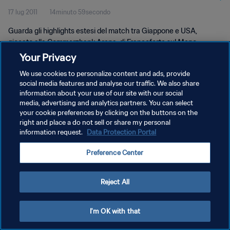
17 lug 2011
14minuto 59secondo
Guarda gli highlights estesi del match tra Giappone e USA,
giocato alla Commerzbank Arena, di Francoforte sul Meno,
domenica 17 luglio 2011.
Your Privacy
We use cookies to personalize content and ads, provide
social media features and analyse our traffic. We also share
information about your use of our site with our social
media, advertising and analytics partners. You can select
your cookie preferences by clicking on the buttons on the
PRIVACY POLICY
right and place a do not sell or share my personal
information request.
Data Protection Portal
TERMINI DI SERVIZIO
Preference Center
GESTISCI LE TUE PREFERENZE PER I COOKIES
Copyright © 1994 - 2026 FIFA. Tutti i diritti riservati.
Reject All
I'm OK with that