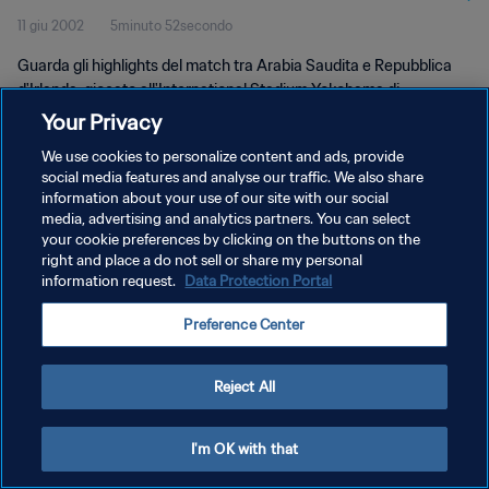
11 giu 2002
5minuto 52secondo
Guarda gli highlights del match tra Arabia Saudita e Repubblica
d'Irlanda, giocato all'International Stadium Yokohama di
Yokohama, martedì 11 giugno 2002.
Your Privacy
We use cookies to personalize content and ads, provide
social media features and analyse our traffic. We also share
information about your use of our site with our social
media, advertising and analytics partners. You can select
your cookie preferences by clicking on the buttons on the
right and place a do not sell or share my personal
PRIVACY POLICY
information request.
Data Protection Portal
TERMINI DI SERVIZIO
Preference Center
GESTISCI LE TUE PREFERENZE PER I COOKIES
Copyright © 1994 - 2026 FIFA. Tutti i diritti riservati.
Reject All
I'm OK with that