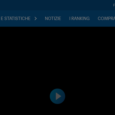
 E STATISTICHE
NOTIZIE
I RANKING
COMPRA 