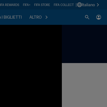
|
Italiano
FIFA REWARDS
FIFA+
FIFA STORE
FIFA COLLECT
I BIGLIETTI
ALTRO