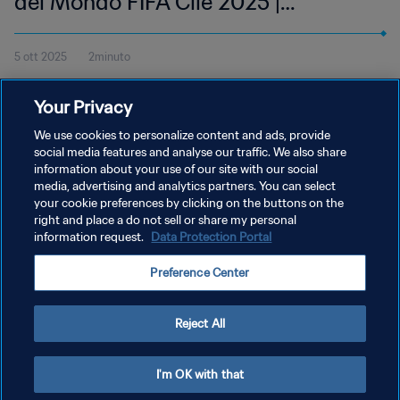
del Mondo FIFA Cile 2025 |
Highlights
5 ott 2025
2minuto
Guarda gli highlights della partita Australia-Cuba, giocata
Your Privacy
all'Estadio Nacional Julio Martínez Prádanos sabato 4 ottobre alle
20:00 (ora locale).
We use cookies to personalize content and ads, provide
social media features and analyse our traffic. We also share
information about your use of our site with our social
media, advertising and analytics partners. You can select
your cookie preferences by clicking on the buttons on the
right and place a do not sell or share my personal
information request.
Data Protection Portal
PRIVACY POLICY
Preference Center
TERMINI DI SERVIZIO
GESTISCI LE TUE PREFERENZE PER I COOKIES
Reject All
Copyright © 1994 - 2026 FIFA. Tutti i diritti riservati.
I'm OK with that