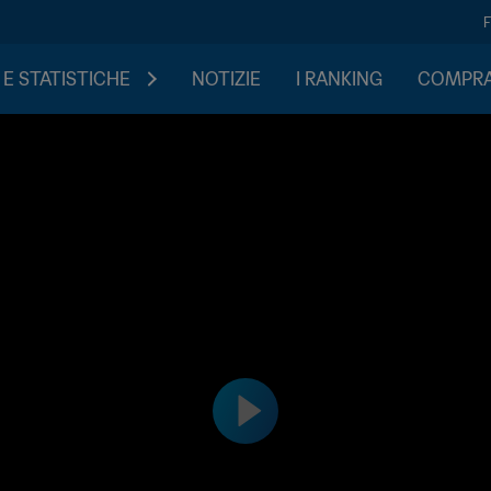
 E STATISTICHE
NOTIZIE
I RANKING
COMPRA 