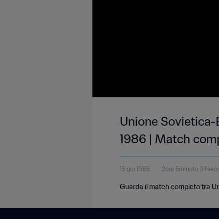
Unione Sovietica-B
1986 | Match com
15 giu 1986
2ora 5minuto 34sec
Guarda il match completo tra Un