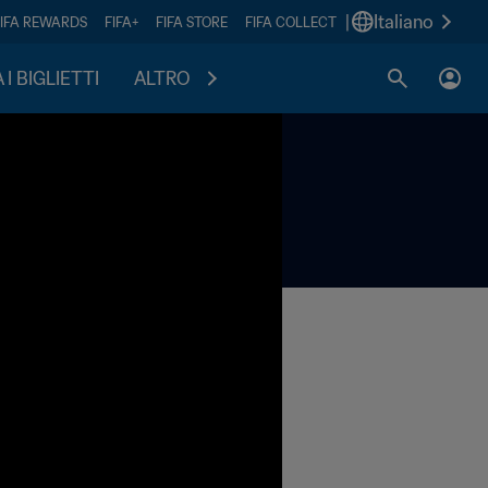
|
Italiano
FIFA REWARDS
FIFA+
FIFA STORE
FIFA COLLECT
I BIGLIETTI
ALTRO