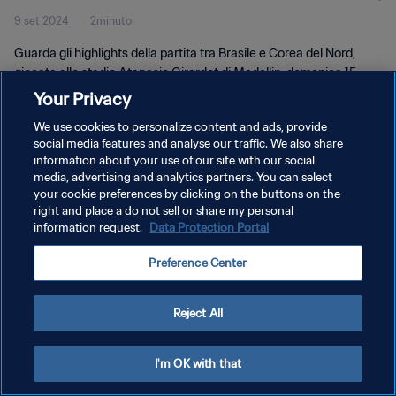
9 set 2024
2minuto
Highlights
Guarda gli highlights della partita tra Brasile e Corea del Nord,
giocata allo stadio Atanasio Girardot di Medellin, domenica 15
settembre 2024 alle 14:30 (orario locale)
Your Privacy
We use cookies to personalize content and ads, provide
social media features and analyse our traffic. We also share
information about your use of our site with our social
media, advertising and analytics partners. You can select
your cookie preferences by clicking on the buttons on the
PRIVACY POLICY
right and place a do not sell or share my personal
information request.
Data Protection Portal
TERMINI DI SERVIZIO
Preference Center
GESTISCI LE TUE PREFERENZE PER I COOKIES
Copyright © 1994 - 2026 FIFA. Tutti i diritti riservati.
Reject All
I'm OK with that