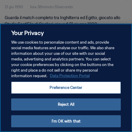
21 giu 1990
1ora 38minuto 55secondo
Guarda il match completo tra Inghilterra ed Egitto, giocato allo
Stadio Sant'Elia di Cagliari, giovedì 21 giugno 1990.
Your Privacy
We use cookies to personalize content and ads, provide
social media features and analyse our traffic. We also share
information about your use of our site with our social
media, advertising and analytics partners. You can select
PRIVACY POLICY
your cookie preferences by clicking on the buttons on the
right and place a do not sell or share my personal
TERMINI DI SERVIZIO
information request.
Data Protection Portal
GESTISCI LE TUE PREFERENZE PER I COOKIES
Preference Center
Copyright © 1994 - 2026 FIFA. Tutti i diritti riservati.
Reject All
I'm OK with that