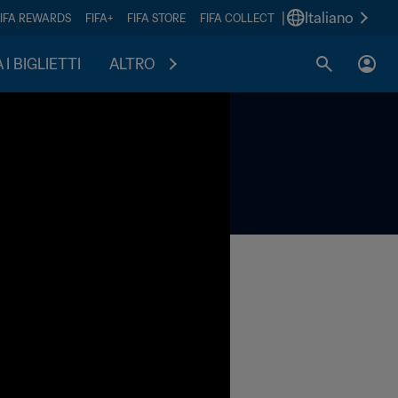
|
Italiano
FIFA REWARDS
FIFA+
FIFA STORE
FIFA COLLECT
I BIGLIETTI
ALTRO