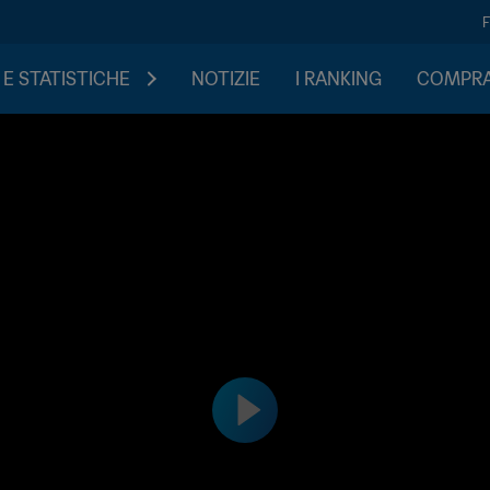
 E STATISTICHE
NOTIZIE
I RANKING
COMPRA 