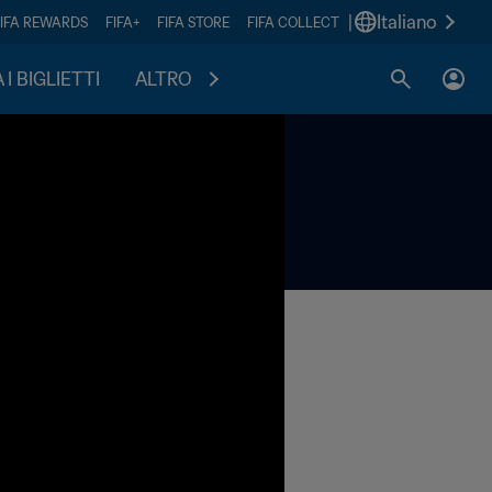
|
Italiano
FIFA REWARDS
FIFA+
FIFA STORE
FIFA COLLECT
I BIGLIETTI
ALTRO