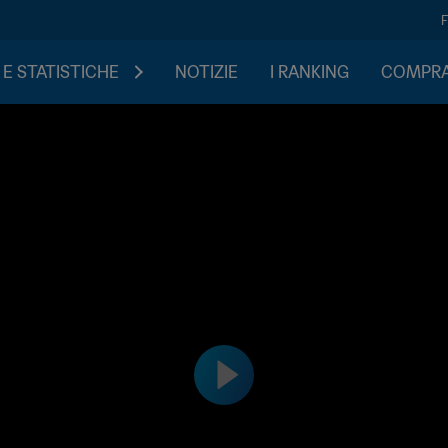
 E STATISTICHE
NOTIZIE
I RANKING
COMPRA 