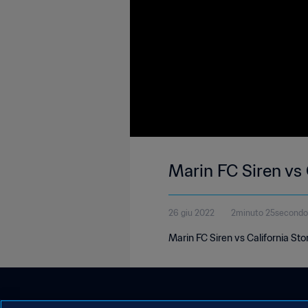
Marin FC Siren vs 
26 giu 2022
2minuto 25secondo
Marin FC Siren vs California St