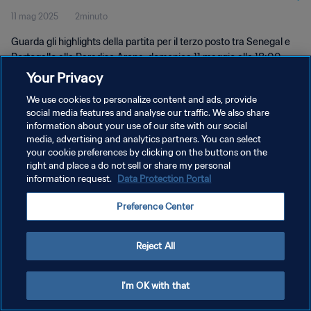
11 mag 2025
2minuto
highlights
Guarda gli highlights della partita per il terzo posto tra Senegal e
Portogallo alla Paradise Arena, domenica 11 maggio alle 18:00,
(ora locale).
Your Privacy
We use cookies to personalize content and ads, provide
social media features and analyse our traffic. We also share
information about your use of our site with our social
media, advertising and analytics partners. You can select
your cookie preferences by clicking on the buttons on the
PRIVACY POLICY
right and place a do not sell or share my personal
information request.
Data Protection Portal
TERMINI DI SERVIZIO
Preference Center
GESTISCI LE TUE PREFERENZE PER I COOKIES
Copyright © 1994 - 2026 FIFA. Tutti i diritti riservati.
Reject All
I'm OK with that