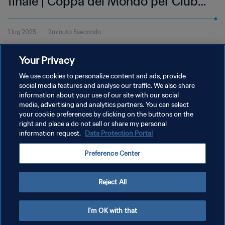
finale | Coppa del Mondo per Club
FIFA USA 2025 | Highlights
1 lug 2025
2minuto 5secondo
Guarda gli highlights della partita tra Real Madrid e Juventus,
Your Privacy
giocata all'Hard Rock Stadium di Miami, martedì 1 luglio alle 15:00
(ora locale).
We use cookies to personalize content and ads, provide
social media features and analyse our traffic. We also share
information about your use of our site with our social
media, advertising and analytics partners. You can select
your cookie preferences by clicking on the buttons on the
right and place a do not sell or share my personal
information request.
Data Protection Portal
PRIVACY POLICY
Preference Center
TERMINI DI SERVIZIO
GESTISCI LE TUE PREFERENZE PER I COOKIES
Reject All
Copyright © 1994 - 2026 FIFA. Tutti i diritti riservati.
I'm OK with that