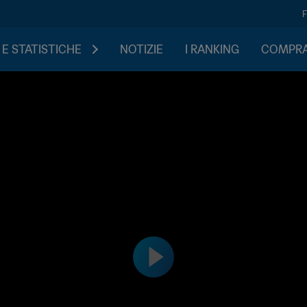
 E STATISTICHE
NOTIZIE
I RANKING
COMPRA 