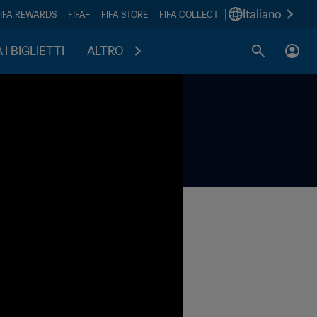
|
Italiano
FIFA REWARDS
FIFA+
FIFA STORE
FIFA COLLECT
I BIGLIETTI
ALTRO