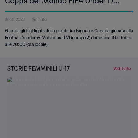
Coppa del Mondo FIFA Under 17
femminile Marocco 2025 |
19 ott 2025
2minuto
Highlights
Guarda gli highlights della partita tra Nigeria e Canada giocata alla
Football Academy Mohammed VI (campo 2) domenica 19 ottobre
alle 20:00 (ora locale).
STORIE FEMMINILI U-17
Vedi tutto