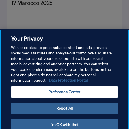
17 Marocco 2025
Your Privacy
MOSTRA DI PIÙ
We use cookies to personalize content and ads, provide
social media features and analyse our traffic. We also share
information about your use of our site with our social
media, advertising and analytics partners. You can select
your cookie preferences by clicking on the buttons on the
right and place a do not sell or share my personal
information request.
Data Protection Portal
PRIVACY POLICY
Preference Center
TERMINI DI SERVIZIO
GESTISCI LE TUE PREFERENZE PER I COOKIES
Reject All
Copyright © 1994 - 2026 FIFA. Tutti i diritti riservati.
I'm OK with that