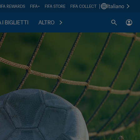
|
Italiano
FIFA REWARDS
FIFA+
FIFA STORE
FIFA COLLECT
I BIGLIETTI
ALTRO