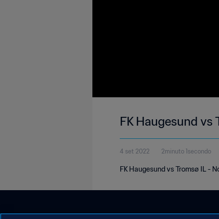
FK Haugesund vs 
4 set 2022
2minuto 1secondo
FK Haugesund vs Tromsø IL - No