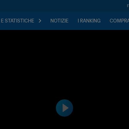
 E STATISTICHE
NOTIZIE
I RANKING
COMPRA 