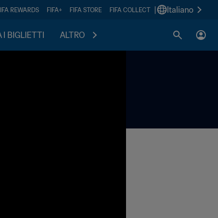
|
Italiano
FIFA REWARDS
FIFA+
FIFA STORE
FIFA COLLECT
I BIGLIETTI
ALTRO