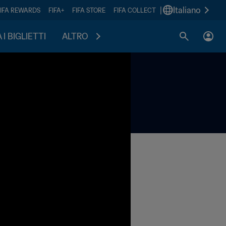
|
Italiano
FIFA REWARDS
FIFA+
FIFA STORE
FIFA COLLECT
I BIGLIETTI
ALTRO