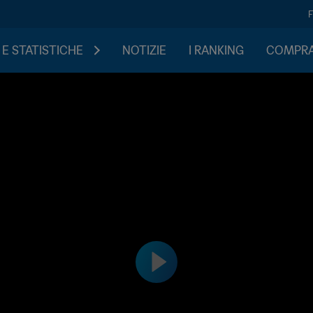
 E STATISTICHE
NOTIZIE
I RANKING
COMPRA 